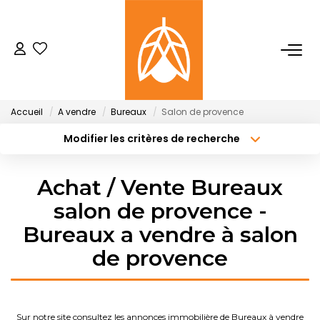
NOTRE AGENCE
Qui Sommes-Nous
Accueil
A vendre
Bureaux
Salon de provence
Notre Équipe
Modifier les critères de recherche
Type de transaction
Localisation
Nos Actualités
Acheter
Localisation
Achat / Vente Bureaux
Type de bien
Sélectionnez...
Surface min
ACHETER
salon de provence -
Bureaux a vendre à salon
Budget max
Plus de critères
LOUER
de provence
Créer une alerte
GESTION
Sur notre site consultez les annonces immobilière de Bureaux à vendre