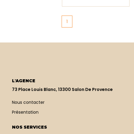
visibilité. Le local a fait
l'objet d'une rénovation
complète et soignée. Il
1
se compose de deux
bureaux de 12m2, d'un
coin kitchenette avec
électroménager neuf,
d'une salle d'eau avec
douche et de toilettes
indépendantes.
Menuiseries pvc double
vitrage, chauffe-eau
électrique, porte à
galandage, fibre,
L'AGENCE
interphone. Peut
73 Place Louis Blanc, 13300 Salon De Provence
convenir à un usage de
bureau, commerce ou
profession libérale. A
Nous contacter
visiter sans tarder !
Présentation
NOS SERVICES