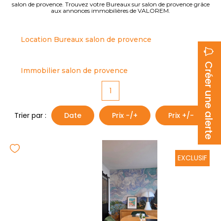
salon de provence. Trouvez votre Bureaux sur salon de provence grâce
BIENS VENDUS
aux annonces immobilières de VALOREM.
ESTIMER
Location Bureaux salon de provence
CONTACT
Créer une alerte
Immobilier salon de provence
1
Trier par :
Date
Prix -/+
Prix +/-
EXCLUSIF