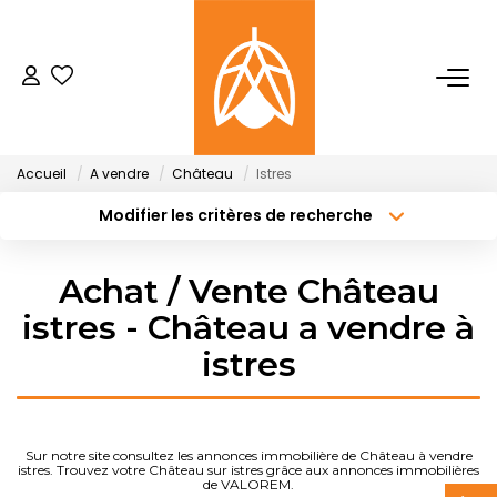
NOTRE AGENCE
Qui Sommes-Nous
Accueil
A vendre
Château
Istres
Notre Équipe
Modifier les critères de recherche
Type de transaction
Localisation
Nos Actualités
Acheter
Localisation
Achat / Vente Château
Type de bien
Sélectionnez...
Surface min
ACHETER
istres - Château a vendre à
istres
Budget max
Plus de critères
LOUER
Créer une alerte
GESTION
Sur notre site consultez les annonces immobilière de Château à vendre
istres. Trouvez votre Château sur istres grâce aux annonces immobilières
de VALOREM.