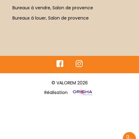
pas cette occasion
Bureaux à vendre, Salon de provence
unique de devenir le
propriétaire d'un
Bureaux à louer, Salon de provence
véritable bijou
architectural. Pour plus
d'informations ou pour
organiser une visite,
n'hésitez pas à nous
contacter. Ce château
n'attend que vous pour
écrire son prochain
chapitre !
© VALOREM 2026
Réalisation