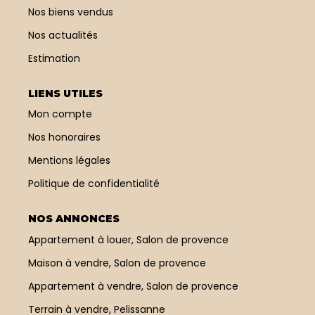
cuisine équipée (plan de
Nos biens vendus
toiture, récente,
travail en granit, plaque
bénéficie encore d'une
induction, four, hotte
Nos actualités
année de garantie
etc..), sdb avec sol en
décennale, vous offrant
Estimation
teck, adoucisseur d'eau,
ainsi une tranquillité
forage, arrosage
d'esprit. Bien que des
automatique,
travaux soient à prévoir
LIENS UTILES
raccordement à l'eau
à l'intérieur, ce château
de ville et tout à l'égout,
Mon compte
représente un potentiel
fibre etc.. Une maison
exceptionnel,
Nos honoraires
idéale pour une vie de
notamment pour des
famille, dans un
professionnels
Mentions légales
environnement paisible
souhaitant créer un
et agréable, proche des
Politique de confidentialité
projet d'hébergement,
écoles et ramassage
un espace de séminaire
scolaire.
ou tout autre projet
NOS ANNONCES
innovant. Ce bien
Appartement à louer, Salon de provence
s'adresse aux amateurs
de belles demeures
Maison à vendre, Salon de provence
d'autrefois, désireux de
rénover et de redonner
Appartement à vendre, Salon de provence
vie à un patrimoine
historique. Ne manquez
Terrain à vendre, Pelissanne