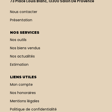
73 Place Louis Blanc, 13300 Salon De Provence
belles chambres avec
placards. C'est un très
joli produit, rare à la
Nous contacter
location, à visiter
Présentation
rapidement.
Climatisation et
excellente isolation.
NOS SERVICES
Electricité comprise
dans les charges.
Nos outils
Parking gratuit à 2
Nos biens vendus
minutes à pied.
Disponible le 18 Août
Nos actualités
2026. Loyer 910 € plus
provision sur charges de
Estimation
130 € (eau, électricité).
Honoraires locataire de
700 € (dont 188 € pour
LIENS UTILES
l'état des lieux).
Mon compte
Nos honoraires
Mentions légales
Politique de confidentialité