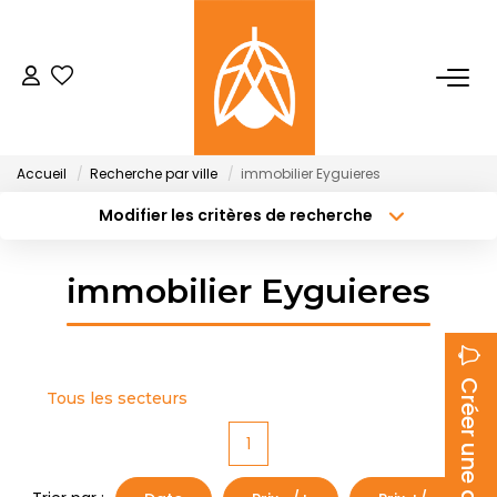
NOTRE AGENCE
Qui Sommes-Nous
Accueil
Recherche par ville
immobilier Eyguieres
Notre Équipe
Modifier les critères de recherche
Type de transaction
Localisation
Nos Actualités
Acheter
Localisation
immobilier Eyguieres
Type de bien
Sélectionnez...
Surface min
ACHETER
Budget max
Plus de critères
LOUER
Créer une alerte
Tous les secteurs
Créer une alerte
1
GESTION