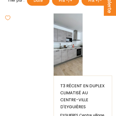
Trier par :
Date
Prix -/+
Prix +/-
BIENS VENDUS
ESTIMER
CONTACT
T3 RÉCENT EN DUPLEX
CLIMATISÉ AU
CENTRE-VILLE
D'EYGUIÈRES
EYGUIERES Centre village,