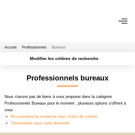
NOTRE AGENCE
Qui Sommes-Nous
Accueil
Professionnels
Bureaux
Notre Équipe
Modifier les critères de recherche
Nos Actualités
Localisation
Type de transaction
Surface min
Professionnels bureaux
Type de bien
ACHETER
Plus de critères
Budget max
Nous n'avons pas de biens à vous proposer dans la catégorie
Créer une alerte
LOUER
Professionnels Bureaux pour le moment , plusieurs options s'offrent à
vous :
Re-soumettre la recherche avec moins de critères.
GESTION
Transmettez-nous votre demande