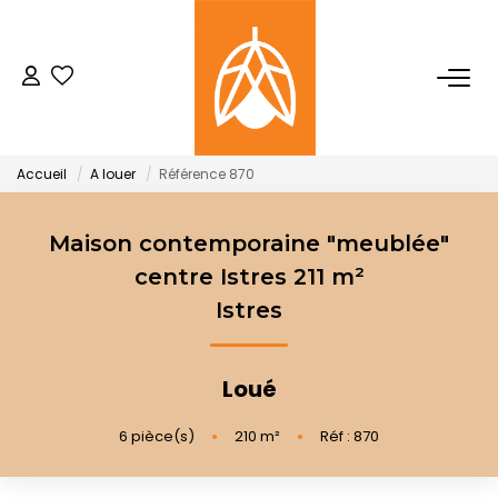
NOTRE AGENCE
Qui Sommes-Nous
Accueil
A louer
Référence 870
Notre Équipe
Nos Actualités
Maison contemporaine "meublée"
centre Istres 211 m²
Istres
ACHETER
LOUER
Loué
6
pièce(s)
•
210
m²
•
Réf : 870
GESTION