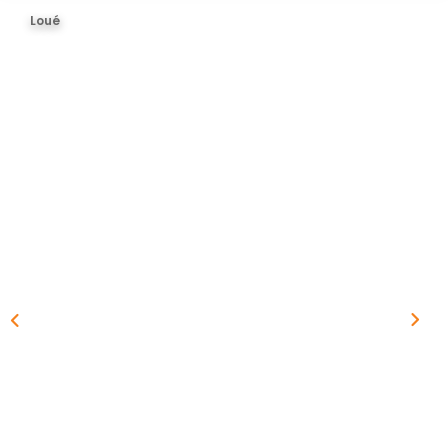
BIENS VENDUS
Loué
ESTIMER
CONTACT