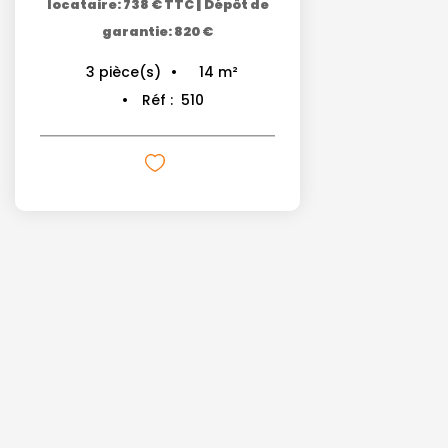
|
locataire: 738 € TTC
Dépôt de
garantie: 820 €
14
m²
3
pièce(s)
Réf :
510