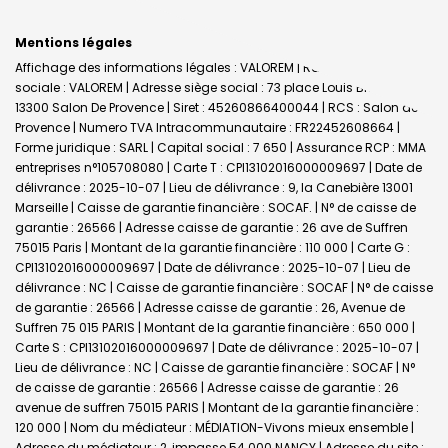
Mentions légales
Affichage des informations légales : VALOREM | Raison
sociale : VALOREM | Adresse siège social : 73 place Louis Blanc -
13300 Salon De Provence | Siret : 45260866400044 | RCS : Salon de
Provence | Numero TVA Intracommunautaire : FR22452608664 |
Forme juridique : SARL | Capital social : 7 650 | Assurance RCP : MMA
entreprises n°105708080 |
Carte T : CPI13102016000009697 | Date de
délivrance : 2025-10-07 | Lieu de délivrance : 9, la Canebière 13001
Marseille | Caisse de garantie financière : SOCAF. | N° de caisse de
garantie : 26566 | Adresse caisse de garantie : 26 ave de Suffren
75015 Paris | Montant de la garantie financière : 110 000 | Carte G :
CPI13102016000009697 | Date de délivrance : 2025-10-07 | Lieu de
délivrance : NC | Caisse de garantie financière : SOCAF | N° de caisse
de garantie : 26566 | Adresse caisse de garantie : 26, Avenue de
Suffren 75 015 PARIS | Montant de la garantie financière : 650 000 |
Carte S : CPI13102016000009697 | Date de délivrance : 2025-10-07 |
Lieu de délivrance : NC | Caisse de garantie financière : SOCAF | N°
de caisse de garantie : 26566 | Adresse caisse de garantie : 26
avenue de suffren 75015 PARIS | Montant de la garantie financière :
120 000 | Nom du médiateur : MÉDIATION-Vivons mieux ensemble |
Adresse du médiateur : 2, impasse 54 000 NANCY | Adresse du site :