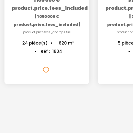
1 100 000 €
3
product.price.fees_included
product.p
|
|
1 050 000 €
|
product.price.fees_included
product.pr
product.price.fees_charges.full
product.pr
620
m²
24
pièce(s)
5
pièc
Réf :
1604