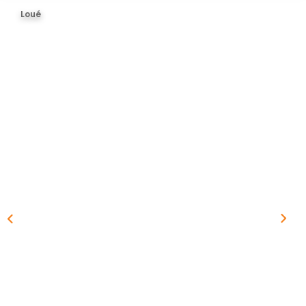
BIENS VENDUS
Loué
ESTIMER
CONTACT