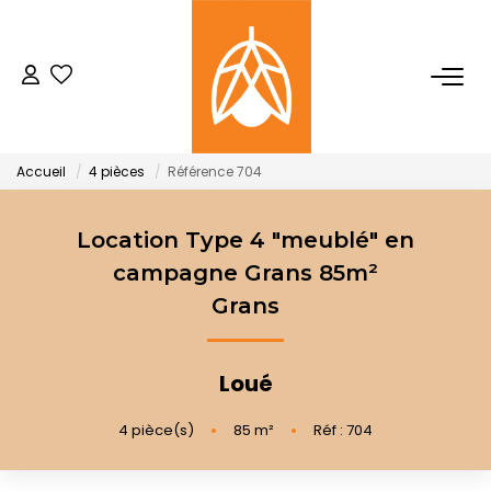
NOTRE AGENCE
Qui Sommes-Nous
Accueil
4 pièces
Référence 704
Notre Équipe
Nos Actualités
Location Type 4 "meublé" en
campagne Grans 85m²
Grans
ACHETER
LOUER
Loué
4
pièce(s)
•
85
m²
•
Réf : 704
GESTION