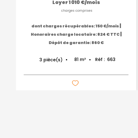
Loyer 1 010 €/mois
charges comprises
|
dont charges récupérables: 150 €/mois
|
Honoraires charge locataire: 824 € TTC
Dépôt de garantie: 860 €
81
m²
Réf :
663
3
pièce(s)