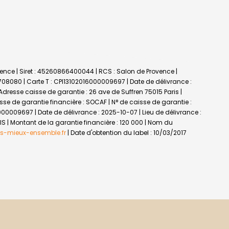
vence | Siret : 45260866400044 | RCS : Salon de Provence |
5708080 |
Carte T : CPI13102016000009697 | Date de délivrance :
 Adresse caisse de garantie : 26 ave de Suffren 75015 Paris |
isse de garantie financière : SOCAF | N° de caisse de garantie :
000009697 | Date de délivrance : 2025-10-07 | Lieu de délivrance :
IS | Montant de la garantie financière : 120 000 | Nom du
s-mieux-ensemble.fr
| Date d'obtention du label : 10/03/2017