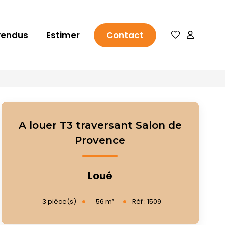
vendus
Estimer
Contact
A louer T3 traversant Salon de
Provence
Loué
56
m²
3
pièce(s)
Réf :
1509