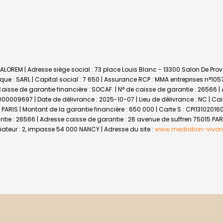
ALOREM | Adresse siège social : 73 place Louis Blanc - 13300 Salon De Pro
 : SARL | Capital social : 7 650 | Assurance RCP : MMA entreprises n°10
 Caisse de garantie financière : SOCAF. | N° de caisse de garantie : 26566 |
6000009697 | Date de délivrance : 2025-10-07 | Lieu de délivrance : NC | Ca
PARIS | Montant de la garantie financière : 650 000 | Carte S : CPI13102016
ntie : 26566 | Adresse caisse de garantie : 26 avenue de suffren 75015 PAR
teur : 2, impasse 54 000 NANCY | Adresse du site :
www.mediation-vivon