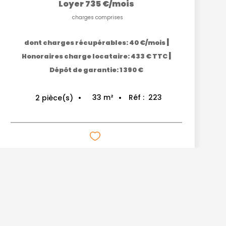
Loyer 735 €/mois
charges comprises
|
dont charges récupérables: 40 €/mois
|
Honoraires charge locataire: 433 € TTC
Dépôt de garantie: 1 390 €
33
m²
Réf :
223
2
pièce(s)