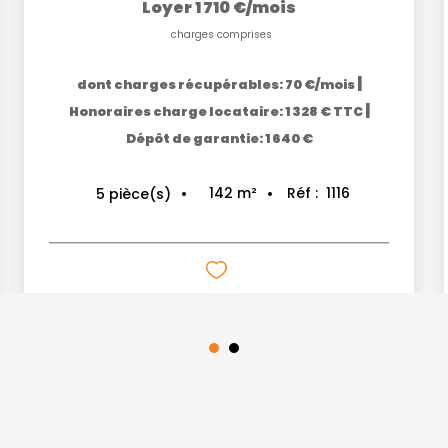
Loyer 1 710 €/mois
charges comprises
|
dont charges récupérables: 70 €/mois
|
Honoraires charge locataire: 1 328 € TTC
Dépôt de garantie: 1 640 €
142
m²
Réf :
1116
5
pièce(s)