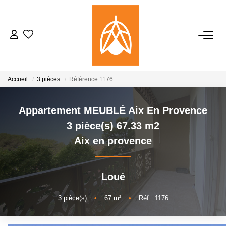
NOTRE AGENCE
Qui Sommes-Nous
Accueil
3 pièces
Référence 1176
Notre Équipe
Nos Actualités
Appartement MEUBLÉ Aix En Provence
3 pièce(s) 67.33 m2
Aix en provence
ACHETER
LOUER
Loué
3
pièce(s)
•
67
m²
•
Réf : 1176
GESTION