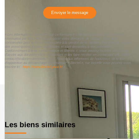
Envoyer le message
« Les informations recueillies sur ce formulaire sont enregistrées dans un fichier
informatisé par VALOREM pour gérer votre demande de contact. Elles sont
conservées pour la durée nécessaire à la gestion de la relation client dans le respect
des prescriptions légales applicables et sont destinées à nos conseillers
Conformément à la loi « informatique et libertés », vous pouvez exercer votre droit
d'accès aux données vous concernant et les faire rectifier en contactant VALOREM
contact@valorem-immobilier.com. Nous vous informons de l'existence de la liste
d'opposition au démarchage téléphonique « Bloctel », sur laquelle vous pouvez vous
inscrire ici :
https://www.bloctel.gouv.fr/
»
Les biens similaires