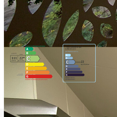
Honoraires 875 € (dont 202 € pour l'état des lieux).
Dépôt de garantie 2100 € (deux mois de loyer).
Nos honoraires
Nous contacter
Diagnostics énergétiques
Montant estimé des dépenses annuelles d'énergie pour un
usage standard entre 645€ et 876€. indexées aux années
2021,2022 et 2023 (abonnement compris).