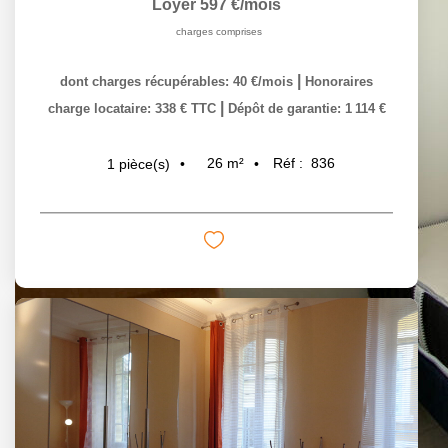
Loyer 597 €/mois
charges comprises
|
dont charges récupérables: 40 €/mois
Honoraires
|
charge locataire: 338 € TTC
Dépôt de garantie: 1 114 €
26
m²
Réf :
836
1
pièce(s)