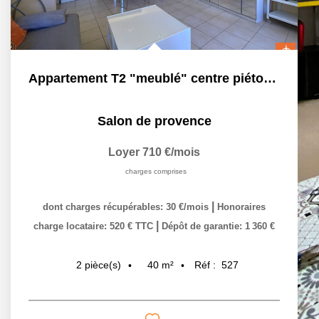
Appartement T2 "meublé" centre piéton SALON-DE-PROVENCE
Salon de provence
Loyer 710 €/mois
charges comprises
|
dont charges récupérables: 30 €/mois
Honoraires
|
charge locataire: 520 € TTC
Dépôt de garantie: 1 360 €
40
m²
Réf :
527
2
pièce(s)