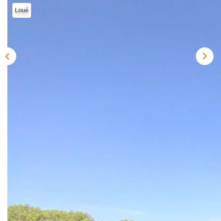
BIENS VENDUS
Loué
ESTIMER
CONTACT
Description
Réf : 1176
Idéal colocation ! Appartement MEUBLÉ type 3 à louer