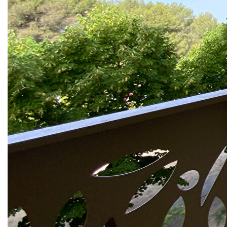
proche bus et commodités à Aix, quartier Jas de Bouffan.
Dans une résidence fermée et rénovée, ce logement
meublé se compose d'une vaste entrée, d'une grande
cuisine aménagée équipée (frigo-congélateur, plaque, hotte,
petit four & micro-ondes, lave-linge, vaisselle), d'un séjour
attenant avec ouverture sur une vaste terrasse (exposée
Ouest), d'une salle d'eau avec douche à l'italienne, wc
séparé et deux belles chambres côté Est avec
placard/dressings indépendants.
Au 2ème étage avec ascenseur, c'est un bien lumineux
avec du stationnement libre en pied d'immeuble, dans un
quartier résidentiel proche des axes routiers et du centre
d'Aix en Provence.
Ses atouts sont le chauffage collectif inclus dans les
charges, ainsi que l'eau chaude et froide et la taxe
d'ordures ménagères : peu de frais annexes !
Disponible.
Loyer 1050 € + 150 € de provision sur charges.