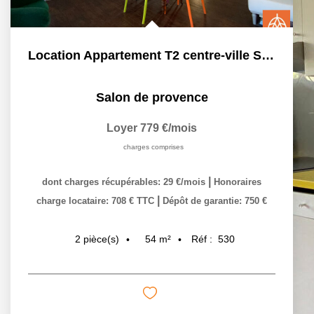
Location Appartement T2 centre-ville Salon-de-Provence...
Salon de provence
Loyer 779 €/mois
charges comprises
|
dont charges récupérables: 29 €/mois
Honoraires
|
charge locataire: 708 € TTC
Dépôt de garantie: 750 €
54
m²
Réf :
530
2
pièce(s)