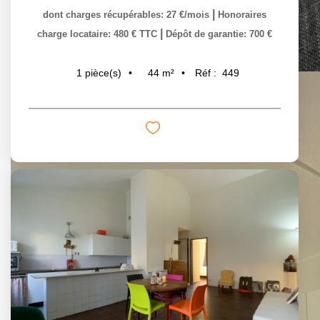
|
dont charges récupérables: 27 €/mois
Honoraires
|
charge locataire: 480 € TTC
Dépôt de garantie: 700 €
44
m²
Réf :
449
1
pièce(s)