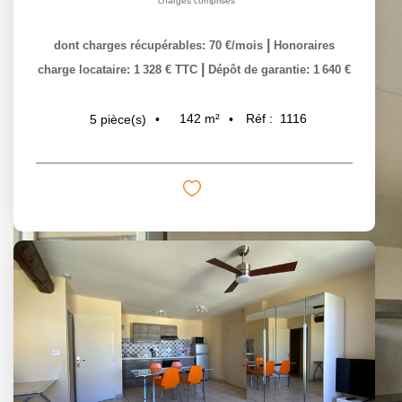
charges comprises
|
dont charges récupérables: 70 €/mois
Honoraires
|
charge locataire: 1 328 € TTC
Dépôt de garantie: 1 640 €
142
m²
Réf :
1116
5
pièce(s)