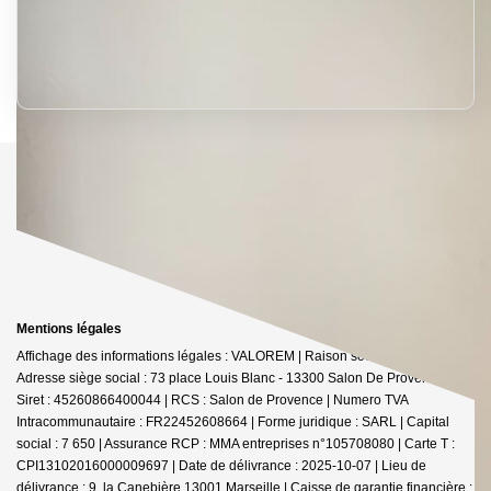
Mentions légales
Affichage des informations légales : VALOREM | Raison sociale : VALOREM |
Adresse siège social : 73 place Louis Blanc - 13300 Salon De Provence |
Siret : 45260866400044 | RCS : Salon de Provence | Numero TVA
Intracommunautaire : FR22452608664 | Forme juridique : SARL | Capital
social : 7 650 | Assurance RCP : MMA entreprises n°105708080 |
Carte T :
CPI13102016000009697 | Date de délivrance : 2025-10-07 | Lieu de
délivrance : 9, la Canebière 13001 Marseille | Caisse de garantie financière :