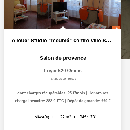
A louer Studio "meublé" centre-ville SALON-DE-PROVENCE
Salon de provence
Loyer 520 €/mois
charges comprises
|
dont charges récupérables: 25 €/mois
Honoraires
|
charge locataire: 282 € TTC
Dépôt de garantie: 990 €
22
m²
Réf :
731
1
pièce(s)