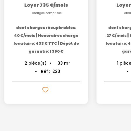
Loyer 735 €/mois
Loyer
charges comprises
cha
dont charges récupérables:
dont char
|
|
40 €/mois
Honoraires charge
27 €/mois
|
locataire: 433 € TTC
Dépôt de
locataire: 
garantie: 1 390 €
gara
33
m²
2
pièce(s)
1
pièce
Réf :
223