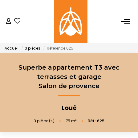
NOTRE AGENCE
Qui Sommes-Nous
Accueil
3 pièces
Référence 625
Notre Équipe
Nos Actualités
Superbe appartement T3 avec
terrasses et garage
Salon de provence
ACHETER
LOUER
Loué
3
pièce(s)
•
75
m²
•
Réf : 625
GESTION