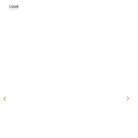
BIENS VENDUS
Loué
ESTIMER
CONTACT