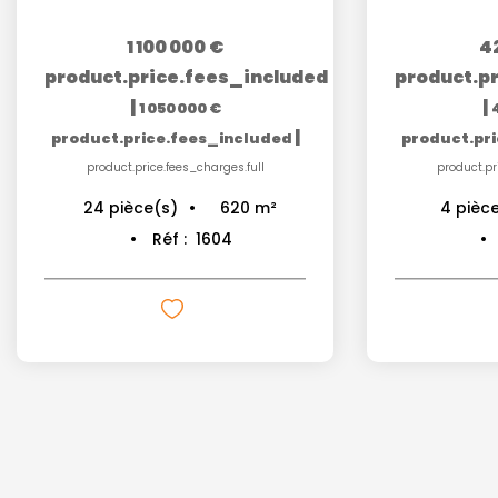
1 100 000 €
4
product.price.fees_included
product.p
|
|
1 050 000 €
|
product.price.fees_included
product.pr
product.price.fees_charges.full
product.pr
620
m²
24
pièce(s)
4
pièc
Réf :
1604