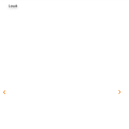
BIENS VENDUS
Loué
ESTIMER
CONTACT