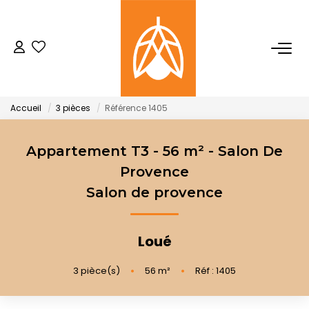
NOTRE AGENCE
Qui Sommes-Nous
Accueil
3 pièces
Référence 1405
Notre Équipe
Nos Actualités
Appartement T3 - 56 m² - Salon De
Provence
Salon de provence
ACHETER
LOUER
Loué
3
pièce(s)
•
56
m²
•
Réf : 1405
GESTION