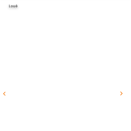
BIENS VENDUS
Loué
ESTIMER
CONTACT