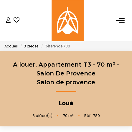
NOTRE AGENCE
Qui Sommes-Nous
Accueil
3 pièces
Référence 780
Notre Équipe
Nos Actualités
A louer, Appartement T3 - 70 m² -
Salon De Provence
Salon de provence
ACHETER
LOUER
Loué
3
pièce(s)
•
70
m²
•
Réf : 780
GESTION