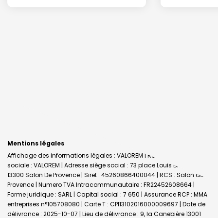
Mentions légales
Affichage des informations légales : VALOREM | Raison
sociale : VALOREM | Adresse siège social : 73 place Louis Blanc -
13300 Salon De Provence | Siret : 45260866400044 | RCS : Salon de
Provence | Numero TVA Intracommunautaire : FR22452608664 |
Forme juridique : SARL | Capital social : 7 650 | Assurance RCP : MMA
entreprises n°105708080 |
Carte T : CPI13102016000009697 | Date de
délivrance : 2025-10-07 | Lieu de délivrance : 9, la Canebière 13001