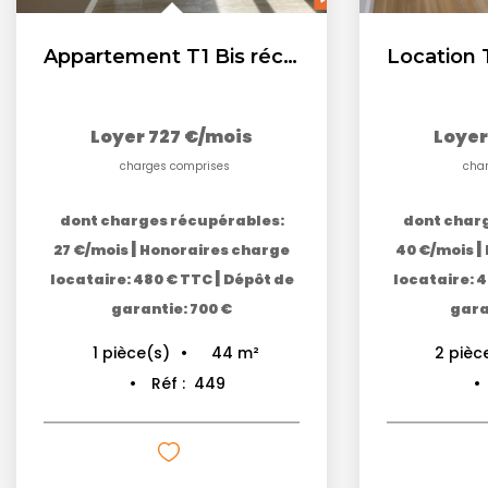
Appartement T1 Bis récent 43 m2 centre-ville
Loyer 727 €/mois
Loyer
charges comprises
cha
dont charges récupérables:
dont char
|
|
27 €/mois
Honoraires charge
40 €/mois
|
locataire: 480 € TTC
Dépôt de
locataire: 
garantie: 700 €
garan
44
m²
1
pièce(s)
2
pièc
Réf :
449