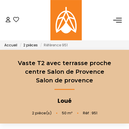
NOTRE AGENCE
Qui Sommes-Nous
Accueil
2 pièces
Référence 951
Notre Équipe
Nos Actualités
Vaste T2 avec terrasse proche
centre Salon de Provence
Salon de provence
ACHETER
LOUER
Loué
2
pièce(s)
•
50
m²
•
Réf : 951
GESTION