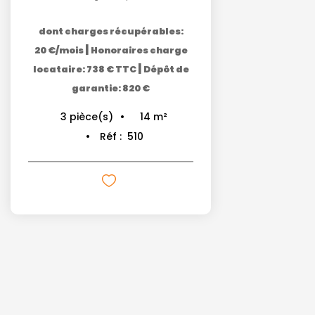
dont charges récupérables:
|
20 €/mois
Honoraires charge
|
locataire: 738 € TTC
Dépôt de
garantie: 820 €
14
m²
3
pièce(s)
Réf :
510