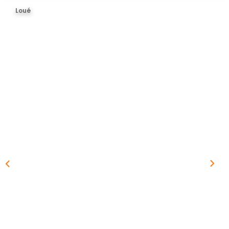
BIENS VENDUS
Loué
ESTIMER
CONTACT