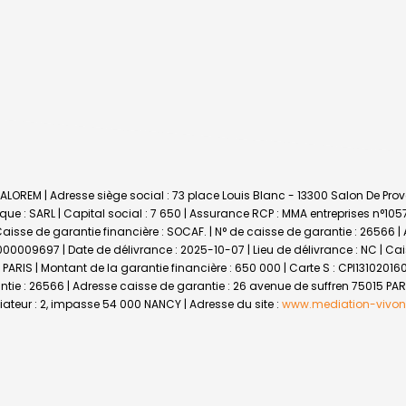
ALOREM | Adresse siège social : 73 place Louis Blanc - 13300 Salon De Pro
 : SARL | Capital social : 7 650 | Assurance RCP : MMA entreprises n°10
 Caisse de garantie financière : SOCAF. | N° de caisse de garantie : 26566 |
6000009697 | Date de délivrance : 2025-10-07 | Lieu de délivrance : NC | Ca
PARIS | Montant de la garantie financière : 650 000 | Carte S : CPI13102016
ntie : 26566 | Adresse caisse de garantie : 26 avenue de suffren 75015 PAR
teur : 2, impasse 54 000 NANCY | Adresse du site :
www.mediation-vivon