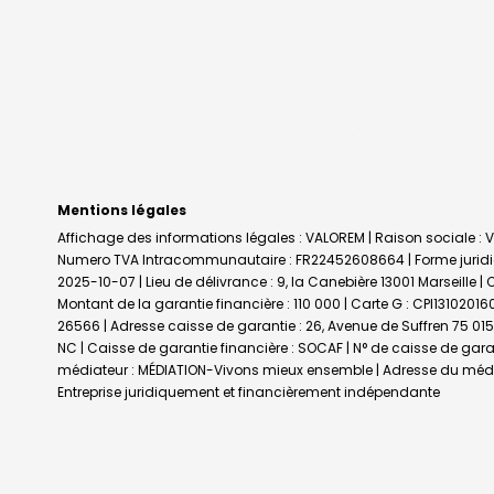
Mentions légales
Affichage des informations légales : VALOREM | Raison sociale : V
Numero TVA Intracommunautaire : FR22452608664 | Forme juridique
2025-10-07 | Lieu de délivrance : 9, la Canebière 13001 Marseille |
Montant de la garantie financière : 110 000 | Carte G : CPI1310201
26566 | Adresse caisse de garantie : 26, Avenue de Suffren 75 015 
NC | Caisse de garantie financière : SOCAF | N° de caisse de gara
médiateur : MÉDIATION-Vivons mieux ensemble | Adresse du média
Entreprise juridiquement et financièrement indépendante