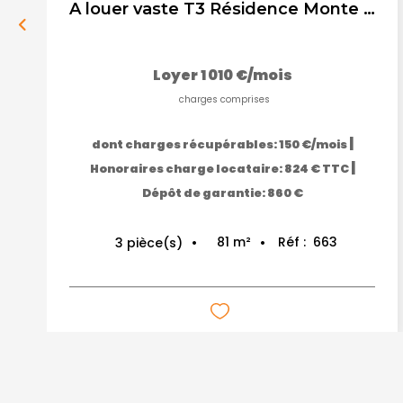
A louer vaste T3 Résidence Monte Carlo- Salon de Provence
Loyer 1 010 €/mois
charges comprises
|
dont charges récupérables: 150 €/mois
|
Honoraires charge locataire: 824 € TTC
Dépôt de garantie: 860 €
81
m²
Réf :
663
3
pièce(s)