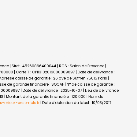
vence | Siret : 45260866400044 | RCS : Salon de Provence |
5708080 |
Carte T : CPI13102016000009697 | Date de délivrance :
 Adresse caisse de garantie : 26 ave de Suffren 75015 Paris |
isse de garantie financière : SOCAF | N° de caisse de garantie :
000009697 | Date de délivrance : 2025-10-07 | Lieu de délivrance :
IS | Montant de la garantie financière : 120 000 | Nom du
s-mieux-ensemble.fr
| Date d'obtention du label : 10/03/2017