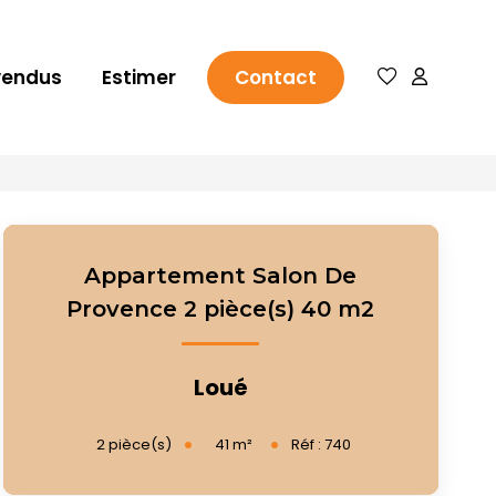
vendus
Estimer
Contact
Appartement Salon De
Provence 2 pièce(s) 40 m2
Loué
41
m²
2
pièce(s)
Réf :
740