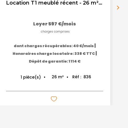
Location T1 meublé récent - 26 m² - Salon De Provence
Loyer 597 €/mois
charges comprises
|
dont charges récupérables: 40 €/mois
|
Honoraires charge locataire: 338 € TTC
Dépôt de garantie: 1 114 €
26
m²
Réf :
836
1
pièce(s)