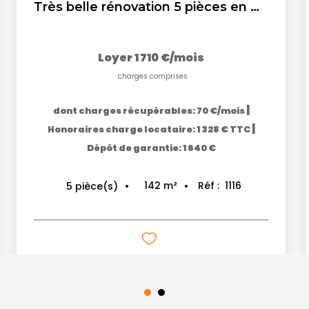
Très belle rénovation 5 pièces en maison de ville, centre...
Loyer 1 710 €/mois
charges comprises
|
dont charges récupérables: 70 €/mois
|
Honoraires charge locataire: 1 328 € TTC
Dépôt de garantie: 1 640 €
142
m²
Réf :
1116
5
pièce(s)