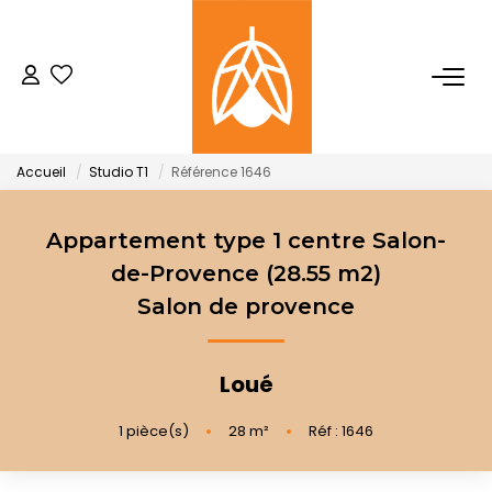
NOTRE AGENCE
Qui Sommes-Nous
Accueil
Studio T1
Référence 1646
Notre Équipe
Nos Actualités
Appartement type 1 centre Salon-
de-Provence (28.55 m2)
Salon de provence
ACHETER
LOUER
Loué
1
pièce(s)
•
28
m²
•
Réf : 1646
GESTION