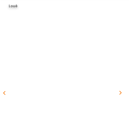
BIENS VENDUS
Loué
ESTIMER
CONTACT