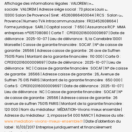
Affichage des informations légales : VALOREM | Raison
sociale : VALOREM | Adresse siège social : 73 place Louis Blanc -
13300 Salon De Provence | Siret : 45260866400044 | RCS : Salon de
Provence | Numero TVA Intracommunautaire : FR22452608664 |
Forme juridique : SARL | Capital social : 7 650 | Assurance RCP : MMA
entreprises n°105708080 |
Carte T : CPI13102016000009697 | Date de
délivrance : 2025-10-07 | Lieu de délivrance : 9, la Canebière 13001
Marseille | Caisse de garantie financière : SOCAF. | N° de caisse de
garantie : 26566 | Adresse caisse de garantie : 26 ave de Suffren
75015 Paris | Montant de la garantie financière : 110 000 | Carte G :
CPI13102016000009697 | Date de délivrance : 2025-10-07 | Lieu de
délivrance : NC | Caisse de garantie financière : SOCAF | N° de caisse
de garantie : 26566 | Adresse caisse de garantie : 26, Avenue de
Suffren 75 015 PARIS | Montant de la garantie financière : 650 000 |
Carte S : CPI13102016000009697 | Date de délivrance : 2025-10-07 |
Lieu de délivrance : NC | Caisse de garantie financière : SOCAF | N°
de caisse de garantie : 26566 | Adresse caisse de garantie : 26
avenue de suffren 75015 PARIS | Montant de la garantie financière :
120 000 | Nom du médiateur : MÉDIATION-Vivons mieux ensemble |
Adresse du médiateur : 2, impasse 54 000 NANCY | Adresse du site :
www.mediation-vivons-mieux-ensemble.fr
| Date d'obtention du
label : 10/03/2017
Entreprise juridiquement et financièrement