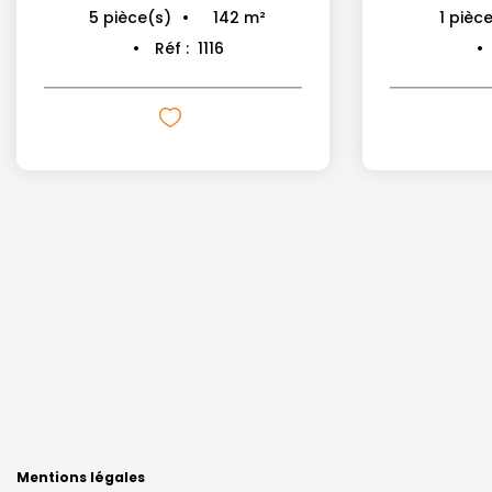
142
m²
5
pièce(s)
1
pièce
Réf :
1116
Mentions légales