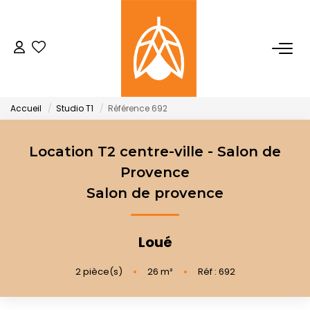
NOTRE AGENCE
Qui Sommes-Nous
Accueil
Studio T1
Référence 692
Notre Équipe
Nos Actualités
Location T2 centre-ville - Salon de
Provence
Salon de provence
ACHETER
LOUER
Loué
2
pièce(s)
•
26
m²
•
Réf : 692
GESTION