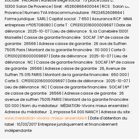
sociale : VALOREM | Adresse siège social : 73 place Louis Blanc -
13300 Salon De Provence | Siret : 45260866400044 | RCS : Salon de
Provence | Numero TVA Intracommunautaire : FR22452608664 |
Forme juridique : SARL | Capital social : 7 650 | Assurance RCP : MMA
entreprises n°105708080 |
Carte T : CPI13102016000009697 | Date de
délivrance : 2025-10-07 | Lieu de délivrance : 9, la Canebière 13001
Marseille | Caisse de garantie financière : SOCAF. | N° de caisse de
garantie : 26566 | Adresse caisse de garantie : 26 ave de Suffren
75015 Paris | Montant de la garantie financière : 110 000 | Carte G :
CPI13102016000009697 | Date de délivrance : 2025-10-07 | Lieu de
délivrance : NC | Caisse de garantie financière : SOCAF | N° de caisse
de garantie : 26566 | Adresse caisse de garantie : 26, Avenue de
Suffren 75 015 PARIS | Montant de la garantie financière : 650 000 |
Carte S : CPI13102016000009697 | Date de délivrance : 2025-10-07 |
Lieu de délivrance : NC | Caisse de garantie financière : SOCAF | N°
de caisse de garantie : 26566 | Adresse caisse de garantie : 26
avenue de suffren 75015 PARIS | Montant de la garantie financière :
120 000 | Nom du médiateur : MÉDIATION-Vivons mieux ensemble |
Adresse du médiateur : 2, impasse 54 000 NANCY | Adresse du site :
www.mediation-vivons-mieux-ensemble.fr
| Date d'obtention du
label : 10/03/2017
Entreprise juridiquement et financièrement
indépendante