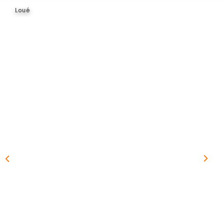
BIENS VENDUS
Loué
ESTIMER
CONTACT