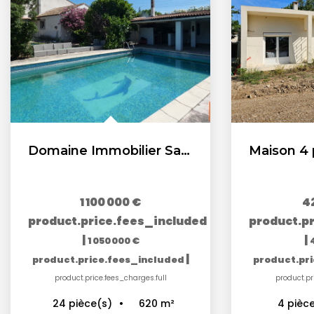
Domaine Immobilier Salon De Provence 620 m2
1 100 000 €
4
product.price.fees_included
product.p
|
|
1 050 000 €
|
product.price.fees_included
product.pr
product.price.fees_charges.full
product.pr
620
m²
24
pièce(s)
4
pièc