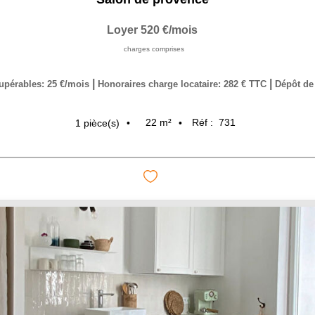
Loyer 520 €/mois
charges comprises
|
|
upérables: 25 €/mois
Honoraires charge locataire: 282 € TTC
Dépôt de 
22
m²
Réf :
731
1
pièce(s)