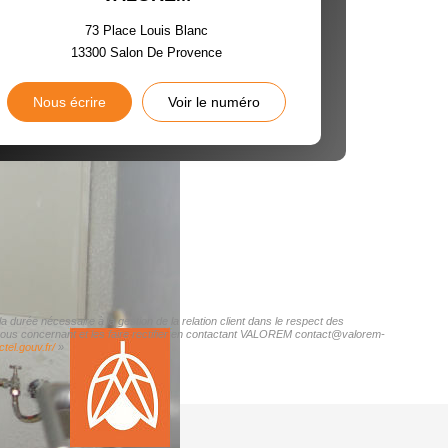
73 Place Louis Blanc
13300
Salon De Provence
Nous écrire
Voir le numéro
durée nécessaire à la gestion de la relation client dans le respect des
s vous concernant et les faire rectifier en contactant VALOREM contact@valorem-
tel.gouv.fr/
»