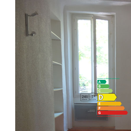
A louer en centre piéton de Salon de Provence, proche de to
Est avec cuisine aménagée (plaque vitro 2 feux, hotte, frigo)
rangements.
Au 1er étage d'un immeuble de ville dans une rue calme, ce bi
Loyer 400 euros + 20 euros de provisions pour charges
Honoraires 299 euros (dont 60 € pour l'état des lieux)
Diagnostics énergétiques
Montant estimé des dépenses annuelles d'énergie pour un usa