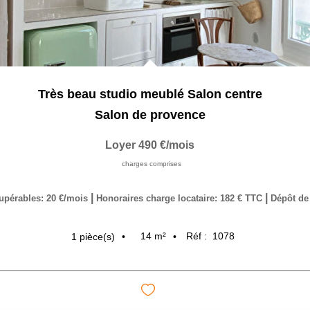
Très beau studio meublé Salon centre
Salon de provence
Loyer 490 €/mois
charges comprises
|
|
upérables: 20 €/mois
Honoraires charge locataire: 182 € TTC
Dépôt de 
14
m²
Réf :
1078
1
pièce(s)