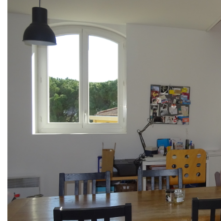
Ascenseur, chauffage individuel électrique, Charges
mensuelles de copropriété : 84€ comprenant l'entretien des
communs et provision d'eau froide.
Idéal pour une vie de famille à proximité de toutes les
commodités du centre-ville de Salon de Provence.
Prix de vente 219 000€, Honoraires agence charge
vendeur.
Vente Salon de Provence,
Appartement T3 Annonce immobilière
Acheter Appart 3 pièces
Appart F3, appartement F3
Petite Annonce Immobilière Achat Appartement 3 Pièces
Nos honoraires
Nous contacter
Diagnostics énergétiques