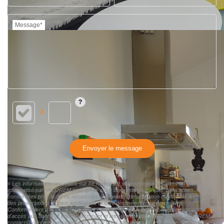
Message*
Envoyer le message
« Les informations recueillies sur ce formulaire sont enregistrées dans un fichier
informatisé par VALOREM pour gérer votre demande de contact. Elles sont
conservées pour la durée nécessaire à la gestion de la relation client dans le respect
des prescriptions légales applicables et sont destinées à nos conseillers
Conformément à la loi « informatique et libertés », vous pouvez exercer votre droit
d'accès aux données vous concernant et les faire rectifier en contactant VALOREM
contact@valorem-immobilier.com. Nous vous informons de l'existence de la liste