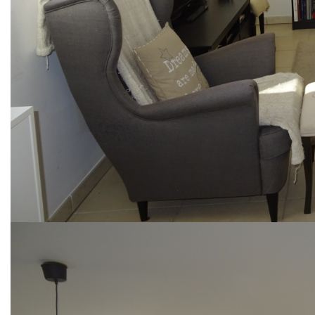
appartement T3 avec terrasses et garage
Situé dans le secteur recherché du Pilon Blanc, au dernier
étage d'une résidence récente, ce beau duplex de 75 m²
offre 3 pièces dont 2 chambres.
Il se compose au rdc d'un vaste et lumineux séjour ouvrant
sur une terrasse, une cuisine équipée semi-ouverte
disposant d'une seconde terrasse, une buanderie et un
WC.
La partie nuit à l'étage offre 2 jolies chambres dont une en
mezzanine de 15 m², une salle d'eau avec WC et des
rangements.
L'appartement dispose également d'un garage fermé en
sous-sol.
De construction récente (garantie décennale en cours), ce
joli bien atypique est soigné, très bien entretenu et ne
nécessite aucuns travaux.
Il offre également la possibilité de fermer la 2ème chambre
et de créer une 3eme chambre.