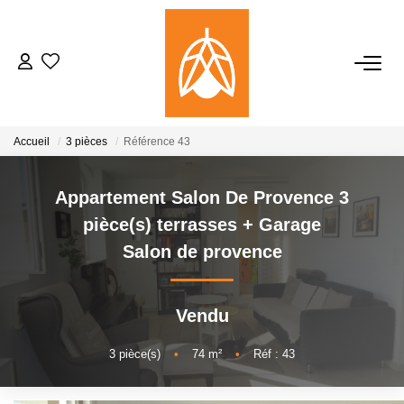
NOTRE AGENCE
Qui Sommes-Nous
Accueil
3 pièces
Référence 43
Notre Équipe
Nos Actualités
Appartement Salon De Provence 3
pièce(s) terrasses + Garage
Salon de provence
ACHETER
LOUER
Vendu
3
pièce(s)
•
74
m²
•
Réf : 43
GESTION