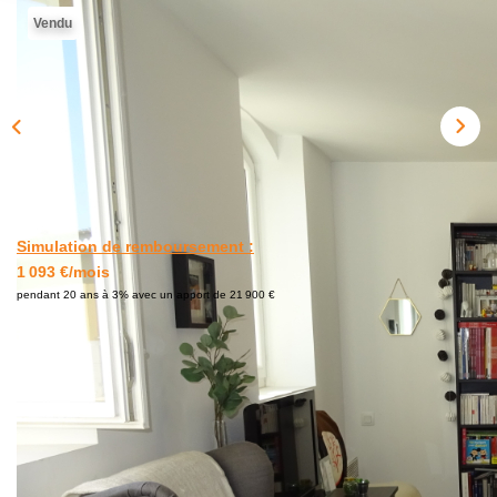
BIENS VENDUS
Vendu
ESTIMER
CONTACT
Simulation de remboursement :
1 093 €/mois
pendant 20 ans à 3% avec un apport de 21 900 €
Description
Réf : 43
En exclusivité, A vendre Salon de Provence, spacieux