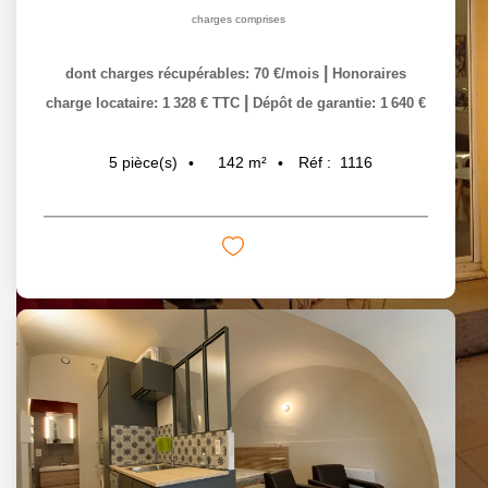
charges comprises
|
dont charges récupérables: 70 €/mois
Honoraires
|
charge locataire: 1 328 € TTC
Dépôt de garantie: 1 640 €
142
m²
Réf :
1116
5
pièce(s)