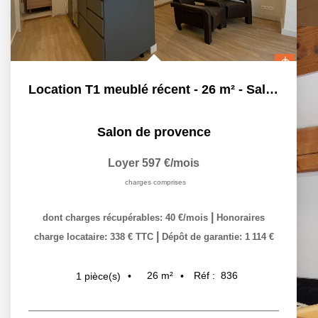
Location T1 meublé récent - 26 m² - Salon De Provence
Salon de provence
Loyer 597 €/mois
charges comprises
|
dont charges récupérables: 40 €/mois
Honoraires
|
charge locataire: 338 € TTC
Dépôt de garantie: 1 114 €
26
m²
Réf :
836
1
pièce(s)