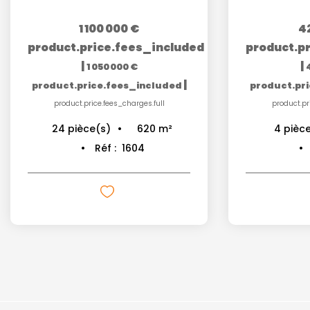
420 000 €
product.price.fees_included
product.
|
400 000 €
|
product.price.fees_included
product.p
product.price.fees_charges.full
product
104
m²
4
pièce(s)
5
piè
Réf :
1400