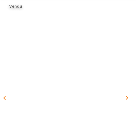
BIENS VENDUS
Vendu
ESTIMER
CONTACT