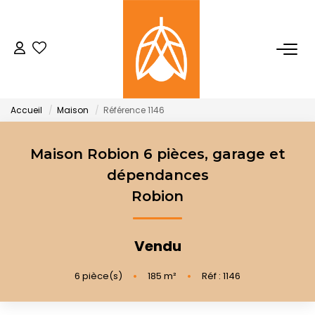
NOTRE AGENCE
Qui Sommes-Nous
Accueil
Maison
Référence 1146
Notre Équipe
Nos Actualités
Maison Robion 6 pièces, garage et
dépendances
Robion
ACHETER
LOUER
Vendu
6
pièce(s)
•
185
m²
•
Réf : 1146
GESTION