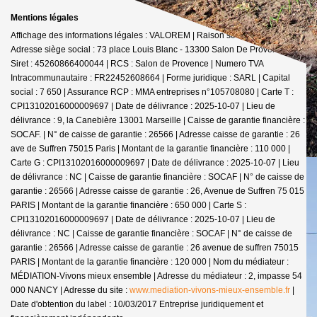
Mentions légales
Affichage des informations légales : VALOREM | Raison sociale : VALOREM |
Adresse siège social : 73 place Louis Blanc - 13300 Salon De Provence |
Siret : 45260866400044 | RCS : Salon de Provence | Numero TVA
Intracommunautaire : FR22452608664 | Forme juridique : SARL | Capital
social : 7 650 | Assurance RCP : MMA entreprises n°105708080 |
Carte T :
CPI13102016000009697 | Date de délivrance : 2025-10-07 | Lieu de
délivrance : 9, la Canebière 13001 Marseille | Caisse de garantie financière :
SOCAF. | N° de caisse de garantie : 26566 | Adresse caisse de garantie : 26
ave de Suffren 75015 Paris | Montant de la garantie financière : 110 000 |
Carte G : CPI13102016000009697 | Date de délivrance : 2025-10-07 | Lieu
de délivrance : NC | Caisse de garantie financière : SOCAF | N° de caisse de
garantie : 26566 | Adresse caisse de garantie : 26, Avenue de Suffren 75 015
PARIS | Montant de la garantie financière : 650 000 | Carte S :
CPI13102016000009697 | Date de délivrance : 2025-10-07 | Lieu de
délivrance : NC | Caisse de garantie financière : SOCAF | N° de caisse de
garantie : 26566 | Adresse caisse de garantie : 26 avenue de suffren 75015
PARIS | Montant de la garantie financière : 120 000 | Nom du médiateur :
MÉDIATION-Vivons mieux ensemble | Adresse du médiateur : 2, impasse 54
000 NANCY | Adresse du site :
www.mediation-vivons-mieux-ensemble.fr
|
Date d'obtention du label : 10/03/2017
Entreprise juridiquement et