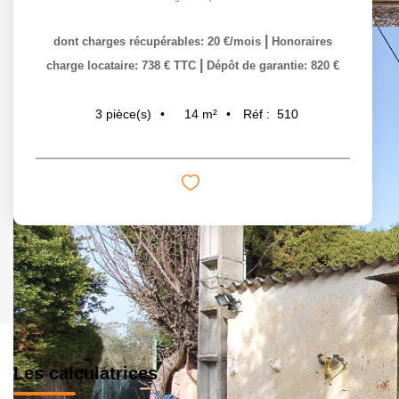
|
dont charges récupérables: 20 €/mois
Honoraires
|
charge locataire: 738 € TTC
Dépôt de garantie: 820 €
14
m²
Réf :
510
3
pièce(s)
Les calculatrices