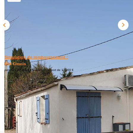
BIENS VENDUS
ESTIMER
CONTACT
Simulation de remboursement :
664 €/mois
pendant 20 ans à 3% avec un apport de 13 300 €
Description
Réf : 530
Nos honoraires
Nous contacter