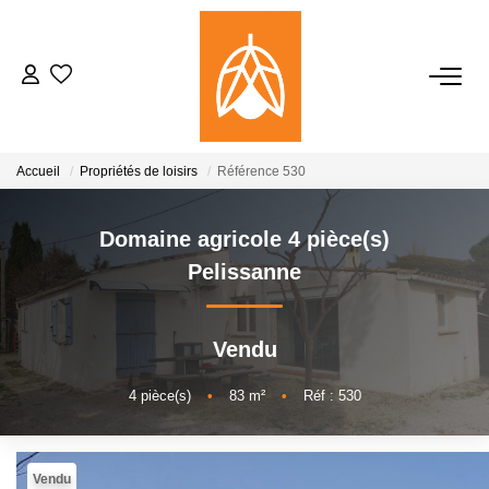
NOTRE AGENCE
Qui Sommes-Nous
Accueil
Propriétés de loisirs
Référence 530
Notre Équipe
Nos Actualités
Domaine agricole 4 pièce(s)
Pelissanne
ACHETER
Vendu
LOUER
4
pièce(s)
•
83
m²
•
Réf : 530
GESTION
Vendu