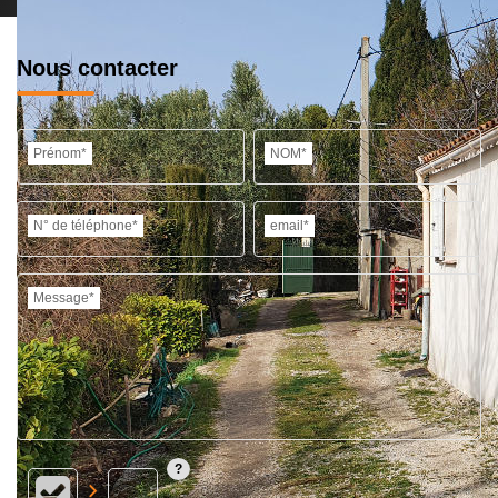
Nous contacter
Prénom*
NOM*
N° de téléphone*
email*
Message*