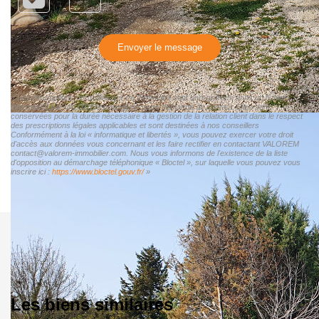
Envoyer le message
« Les informations recueillies sur ce formulaire sont enregistrées dans un fichier
informatisé par VALOREM pour gérer votre demande de contact. Elles sont
conservées pour la durée nécessaire à la gestion de la relation client dans le respect
des prescriptions légales applicables et sont destinées à nos conseillers
Conformément à la loi « informatique et libertés », vous pouvez exercer votre droit
d'accès aux données vous concernant et les faire rectifier en contactant VALOREM
contact@valorem-immobilier.com. Nous vous informons de l'existence de la liste
d'opposition au démarchage téléphonique « Bloctel », sur laquelle vous pouvez vous
inscrire ici :
https://www.bloctel.gouv.fr/
»
Les biens similaires