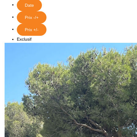
BIENS VENDUS
Date
Prix -/+
ESTIMER
Prix +/-
Exclusif
CONTACT