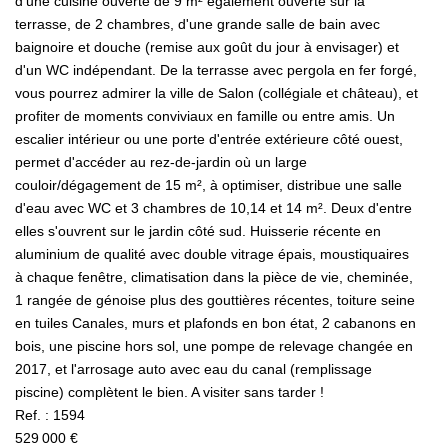
d'une cuisine ouverte de 9 m² également ouverte sur la
terrasse, de 2 chambres, d'une grande salle de bain avec
baignoire et douche (remise aux goût du jour à envisager) et
d'un WC indépendant. De la terrasse avec pergola en fer forgé,
vous pourrez admirer la ville de Salon (collégiale et château), et
profiter de moments conviviaux en famille ou entre amis. Un
escalier intérieur ou une porte d'entrée extérieure côté ouest,
permet d'accéder au rez-de-jardin où un large
couloir/dégagement de 15 m², à optimiser, distribue une salle
d'eau avec WC et 3 chambres de 10,14 et 14 m². Deux d'entre
elles s'ouvrent sur le jardin côté sud. Huisserie récente en
aluminium de qualité avec double vitrage épais, moustiquaires
à chaque fenêtre, climatisation dans la pièce de vie, cheminée,
1 rangée de génoise plus des gouttières récentes, toiture seine
en tuiles Canales, murs et plafonds en bon état, 2 cabanons en
bois, une piscine hors sol, une pompe de relevage changée en
2017, et l'arrosage auto avec eau du canal (remplissage
piscine) complètent le bien. A visiter sans tarder !
Ref. : 1594
529 000 €