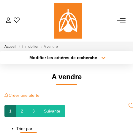
NOTRE AGENCE
Qui Sommes-Nous
Accueil
Immobilier
A vendre
Notre Équipe
Modifier les critères de recherche
Nos Actualités
Localisation
Type de transaction
Surface min
A vendre
Type de bien
ACHETER
Plus de critères
Budget max
Créer une alerte
Créer une alerte
LOUER
1
2
3
Suivante
GESTION
Trier par :